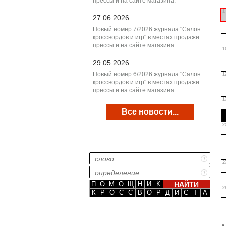
прессы и на сайте магазина.
1
27.06.2026
Новый номер 7/2026 журнала "Салон
кроссвордов и игр" в местах продажи
прессы и на сайте магазина.
1
29.05.2026
Новый номер 6/2026 журнала "Салон
1
кроссвордов и игр" в местах продажи
прессы и на сайте магазина.
1
Все новости...
2
2
П
О
М
О
Щ
Н
И
К
2
К
Р
О
С
С
В
О
Р
Д
И
С
Т
А