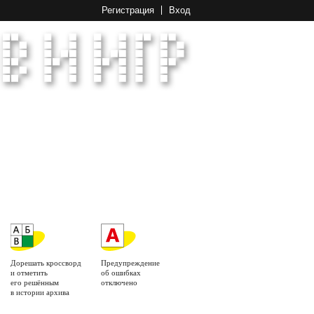
Регистрация
Вход
Дорешать кроссворд
Предупреждение
и отметить
об ошибках
его решённым
отключено
в истории архива