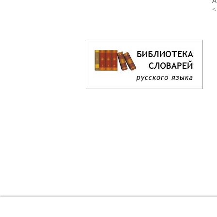
А
<
Кроссворд дня онлайн