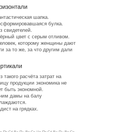
ризонтали
нтастическая шапка.
сформировавшаяся булка.
з свидетелей.
ёрный цвет с серым отливом.
еловек, которому женщины дают
ги за то же, за что другим дали
о морде.
урятина, вредная для здоровья.
ертикали
ревращение своих в чужих.
то может заложить лётчик?
з такого расчёта затрат на
ыявление дефектов.
ицу продукции экономика не
ертовски тёпленькое местечко.
т быть экономной.
ык, равнодушный к тёлкам.
ним дамы на балу
спользовал для разговора только
лаждаются.
и препинания.
дист на грядках.
одведённый итог после сданных
удие для навесной стрельбы.
изов.
цо медали.
ожет продать своё детище.
ана, где все кошки - сиамские.