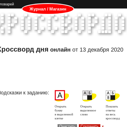
словарей
Журнал / Магазин
Кроссворд дня
онлайн
от
13 декабря 2020
одсказки к заданию:
Открыть
Открыть
Показать
букву
выделенное
ответы
в выделенной
слово
на весь
клетке
кроссворд
Очистить
Сохранить
x