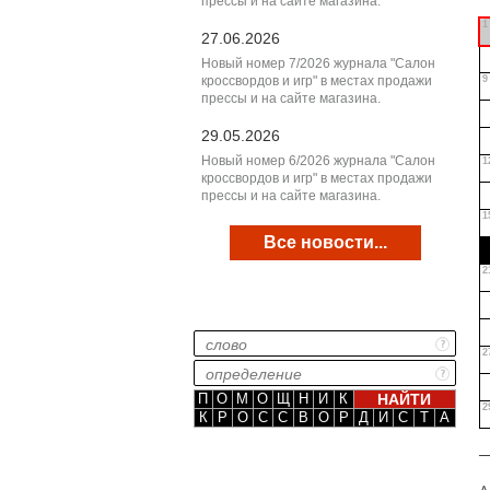
прессы и на сайте магазина.
1
27.06.2026
Новый номер 7/2026 журнала "Салон
кроссвордов и игр" в местах продажи
9
прессы и на сайте магазина.
29.05.2026
Новый номер 6/2026 журнала "Салон
1
кроссвордов и игр" в местах продажи
прессы и на сайте магазина.
1
Все новости...
2
2
П
О
М
О
Щ
Н
И
К
2
К
Р
О
С
С
В
О
Р
Д
И
С
Т
А