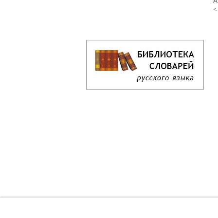
А
<
Кроссворд дня онлайн