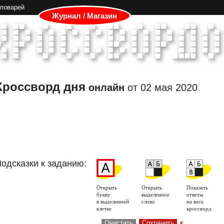
словарей
Журнал / Магазин
Кроссворд дня
онлайн
от
02 мая 2020
одсказки к заданию:
Открыть
Открыть
Показать
букву
выделенное
ответы
в выделенной
слово
на весь
клетке
кроссворд
Очистить
Сохранить
x