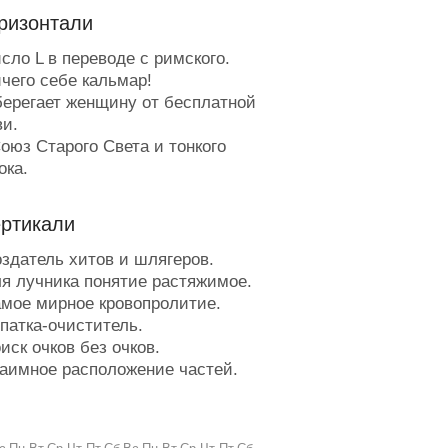
ризонтали
сло L в переводе с римского.
чего себе кальмар!
ерегает женщину от бесплатной
и.
оюз Старого Света и тонкого
ока.
лод эротических фантазий.
мысловой оттенок.
ертикали
сли он что-нибудь не утащил, то
 прошёл впустую.
здатель хитов и шлягеров.
омоть, способный насытить.
я лучника понятие растяжимое.
ойная особа.
мое мирное кровопролитие.
овальный процесс.
патка-очиститель.
ервый шаг на пути к омеге.
ск очков без очков.
редупреждение комара о налёте.
аимное расположение частей.
ез него лыжни не будет.
чало пожара.
ередёрнутый перед выстрелом.
неё и молчать можно.
итя, бывающее круглым.
величение дырки работягой.