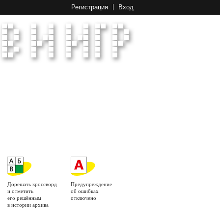
Регистрация
Вход
Дорешать кроссворд
Предупреждение
и отметить
об ошибках
его решённым
отключено
в истории архива