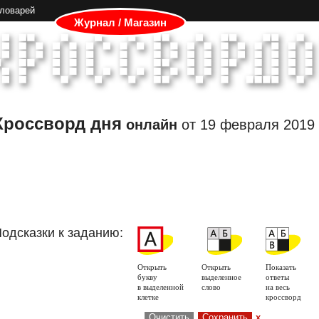
словарей
Журнал / Магазин
Кроссворд дня
онлайн
от
19 февраля 2019
одсказки к заданию:
Открыть
Открыть
Показать
букву
выделенное
ответы
в выделенной
слово
на весь
клетке
кроссворд
Очистить
Сохранить
x