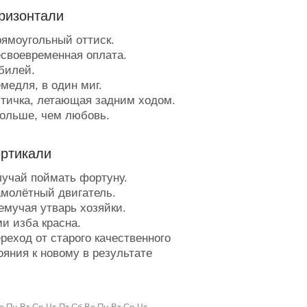
ризонтали
ямоугольный оттиск.
своевременная оплата.
илей.
медля, в один миг.
тичка, летающая задним ходом.
ольше, чем любовь.
ецепт блюда, растущий на
оде.
ертикали
люда с царского стола.
ТП в воздухе.
учай поймать фортуну.
елигиозное течение, плывущее
молётный двигатель.
ив течения.
емучая утварь хозяйки.
ояс, делающий из живота тайну.
и изба красна.
леб стихоплёта.
реход от старого качественного
олоса у Любки - идёт по краю
ояния к новому в результате
.
чественных изменений.
еревянная у.е. в школе.
со, бегущее впереди чукчи.
е позволяет говорить.
агоценный камень цвета