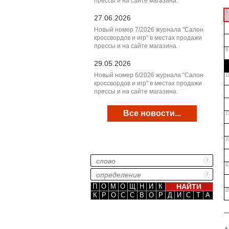
прессы и на сайте магазина.
1
27.06.2026
Новый номер 7/2026 журнала "Салон
кроссвордов и игр" в местах продажи
прессы и на сайте магазина.
9
29.05.2026
Новый номер 6/2026 журнала "Салон
1
кроссвордов и игр" в местах продажи
прессы и на сайте магазина.
Все новости...
1
2
2
П
О
М
О
Щ
Н
И
К
2
К
Р
О
С
С
В
О
Р
Д
И
С
Т
А