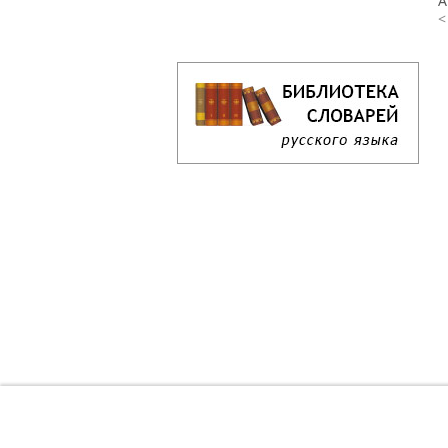
А
<
Кроссворд дня онлайн
Как решать кроссворд онлайн