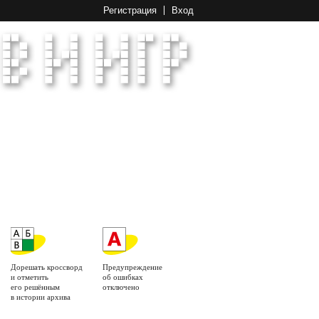
Регистрация
Вход
Дорешать кроссворд
Предупреждение
и отметить
об ошибках
его решённым
отключено
в истории архива