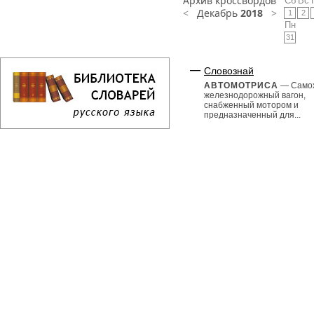
Архив кроссвордов
Сб
Вс
<
Декабрь
2018
>
1
2
Пн
31
Словознай
АВТОМОТРИСА
— Само
железнодорожный вагон,
снабженный мотором и
предназначенный для...