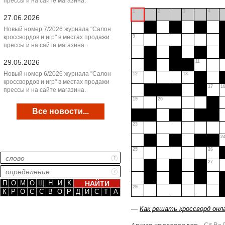
прессы и на сайте магазина.
1
2
3
4
27.06.2026
Новый номер 7/2026 журнала "Салон
кроссвордов и игр" в местах продажи
9
прессы и на сайте магазина.
29.05.2026
11
Новый номер 6/2026 журнала "Салон
12
13
кроссвордов и игр" в местах продажи
17
1
прессы и на сайте магазина.
19
20
Все новости...
23
2
25
26
27
П
О
М
О
Щ
Н
И
К
29
К
Р
О
С
С
В
О
Р
Д
И
С
Т
А
—
Как решать кроссворд онл