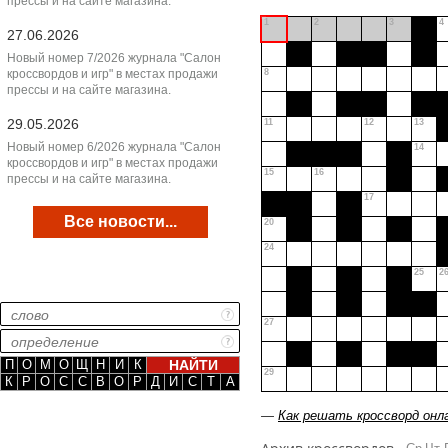
прессы и на сайте магазина.
1
2
3
4
27.06.2026
Новый номер 7/2026 журнала "Салон
кроссвордов и игр" в местах продажи
8
прессы и на сайте магазина.
29.05.2026
11
12
13
Новый номер 6/2026 журнала "Салон
14
кроссвордов и игр" в местах продажи
15
16
прессы и на сайте магазина.
17
Все новости...
20
24
25
2
27
П
О
М
О
Щ
Н
И
К
29
К
Р
О
С
С
В
О
Р
Д
И
С
Т
А
—
Как решать кроссворд онл