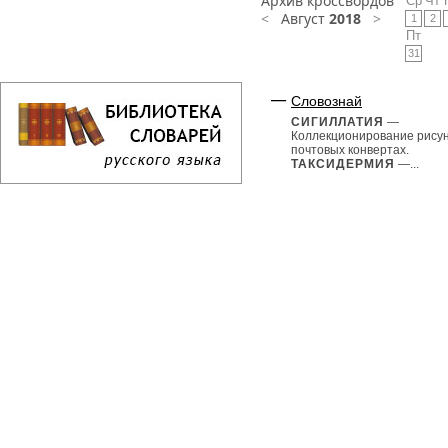
Архив кроссвордов
Ср
Чт
<
Август
2018
>
1
2
Пт
31
Словознай
СИГИЛЛАТИЯ
—
Коллекционирование рисун
почтовых конвертах.
ТАКСИДЕРМИЯ
—...