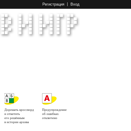
Регистрация
Вход
Дорешать кроссворд
Предупреждение
и отметить
об ошибках
его решённым
отключено
в истории архива