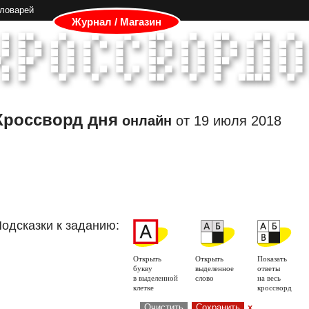
словарей
Журнал / Магазин
Кроссворд дня
онлайн
от
19 июля 2018
одсказки к заданию:
Открыть
Открыть
Показать
букву
выделенное
ответы
в выделенной
слово
на весь
клетке
кроссворд
Очистить
Сохранить
x