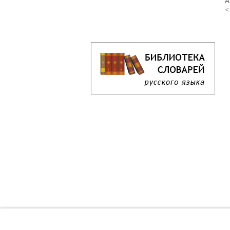
А
<
Кроссворд дня онлайн