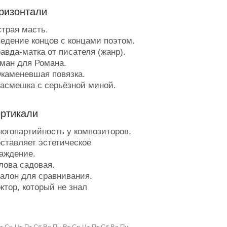
ризонтали
трая масть.
едение концов с концами поэтом.
авда-матка от писателя (жанр).
ман для Романа.
каменевшая повязка.
асмешка с серьёзной миной.
топроцентное претворение плана
знь.
ертикали
инус при кипячении.
редел карьеры острова.
огопартийность у композиторов.
ама, постоянно выдающая себя
ставляет эстетическое
ругую.
аждение.
лаковая причина затоплений.
лова садовая.
аботится о внешнем
алон для сравнивания.
атлении.
ктор, который не знал
елёные ребятки ждут выхода на
ентарных вещей.
ки.
я.
нгредиент града.
гнал испуганного сердца.