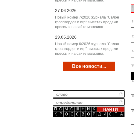
прессы и на сайте магазина.
1
27.06.2026
Новый номер 7/2026 журнала "Салон
кроссвордов и игр" в местах продажи
8
прессы и на сайте магазина.
29.05.2026
1
Новый номер 6/2026 журнала "Салон
кроссвордов и игр" в местах продажи
1
прессы и на сайте магазина.
Все новости...
1
2
2
П
О
М
О
Щ
Н
И
К
2
К
Р
О
С
С
В
О
Р
Д
И
С
Т
А