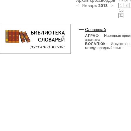
Архив кроссвордов
Пн
Вт
<
Январь
2018
>
1
2
Ср
31
Словознай
АГРАФ
— Нарядная пряж
застежка.
ВОЛАПЮК
— Искусствен
международный язык...