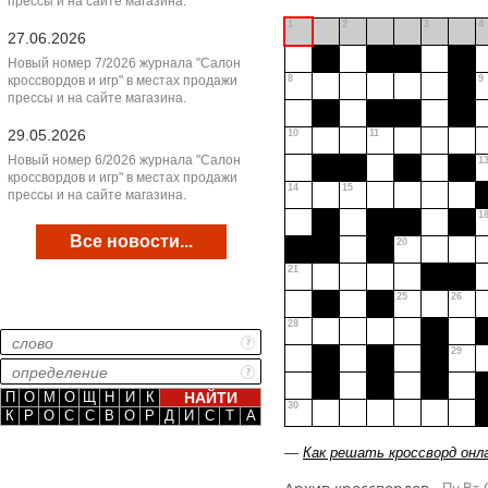
прессы и на сайте магазина.
1
2
3
4
27.06.2026
Новый номер 7/2026 журнала "Салон
кроссвордов и игр" в местах продажи
8
9
прессы и на сайте магазина.
29.05.2026
10
11
Новый номер 6/2026 журнала "Салон
1
кроссвордов и игр" в местах продажи
14
15
прессы и на сайте магазина.
1
Все новости...
20
21
25
26
28
29
П
О
М
О
Щ
Н
И
К
30
К
Р
О
С
С
В
О
Р
Д
И
С
Т
А
—
Как решать кроссворд онл