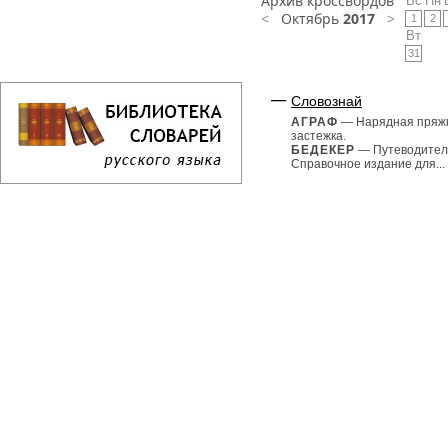
Архив кроссвордов
Вс
Пн
<
Октябрь
2017
>
1
2
Вт
31
Словознай
АГРАФ
— Нарядная пряж
застежка.
БЕДЕКЕР
— Путеводител
Справочное издание для...