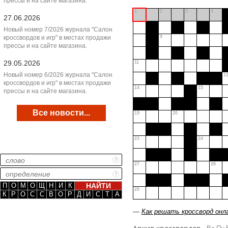
прессы и на сайте магазина.
1
2
3
4
27.06.2026
Новый номер 7/2026 журнала "Салон
кроссвордов и игр" в местах продажи
9
прессы и на сайте магазина.
29.05.2026
11
Новый номер 6/2026 журнала "Салон
1
кроссвордов и игр" в местах продажи
14
15
прессы и на сайте магазина.
Все новости...
19
20
23
24
27
28
П
О
М
О
Щ
Н
И
К
29
К
Р
О
С
С
В
О
Р
Д
И
С
Т
А
—
Как решать кроссворд онл