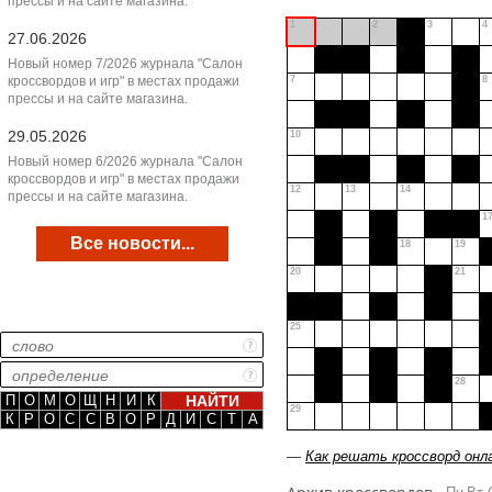
прессы и на сайте магазина.
1
2
3
4
27.06.2026
Новый номер 7/2026 журнала "Салон
кроссвордов и игр" в местах продажи
7
8
прессы и на сайте магазина.
29.05.2026
10
Новый номер 6/2026 журнала "Салон
кроссвордов и игр" в местах продажи
12
13
14
прессы и на сайте магазина.
1
Все новости...
18
19
20
21
25
28
П
О
М
О
Щ
Н
И
К
29
К
Р
О
С
С
В
О
Р
Д
И
С
Т
А
—
Как решать кроссворд онл