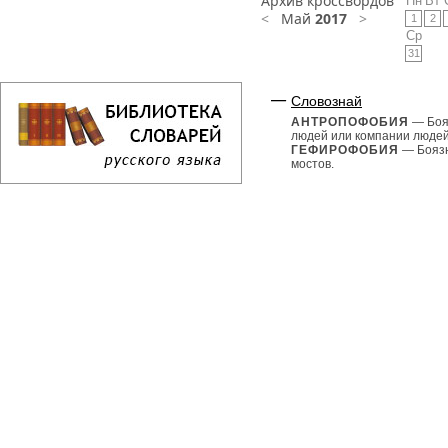
Архив кроссвордов
Пн
Вт
<
Май
2017
>
1
2
Ср
31
Словознай
АНТРОПОФОБИЯ
— Боя
людей или компании людей
ГЕФИРОФОБИЯ
— Бояз
мостов.