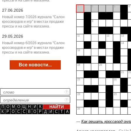
прессы и на сайте магазина.
1
2
3
4
27.06.2026
Новый номер 7/2026 журнала "Салон
кроссвордов и игр" в местах продажи
8
прессы и на сайте магазина.
29.05.2026
11
12
13
Новый номер 6/2026 журнала "Салон
14
кроссвордов и игр" в местах продажи
16
прессы и на сайте магазина.
Все новости...
19
20
21
2
25
26
28
29
П
О
М
О
Щ
Н
И
К
30
К
Р
О
С
С
В
О
Р
Д
И
С
Т
А
—
Как решать кроссворд онл