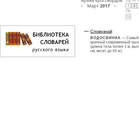
Архив кроссвордов
Ср
Чт
<
Март
2017
>
1
2
Пт
31
Словознай
ВОДОСВИНКА
— Самый
крупный современный гры
(длина тела более 1 м, выс
см, весит до 60 кг).