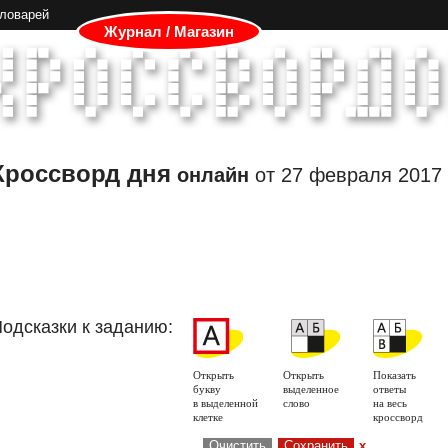
словарей
Журнал / Магазин
Кроссворд дня
онлайн
от
27 февраля 2017
одсказки к заданию:
Открыть
Открыть
Показать
букву
выделенное
ответы
в выделенной
слово
на весь
клетке
кроссворд
Очистить
Сохранить
x