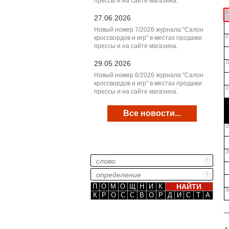
прессы и на сайте магазина.
1
27.06.2026
Новый номер 7/2026 журнала "Салон
кроссвордов и игр" в местах продажи
8
прессы и на сайте магазина.
29.05.2026
1
Новый номер 6/2026 журнала "Салон
кроссвордов и игр" в местах продажи
1
прессы и на сайте магазина.
Все новости...
2
2
П
О
М
О
Щ
Н
И
К
3
К
Р
О
С
С
В
О
Р
Д
И
С
Т
А