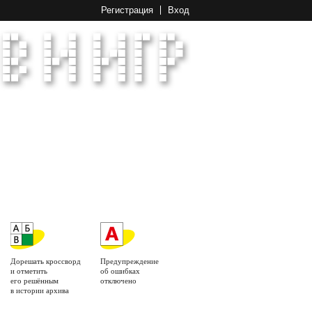
Регистрация
Вход
Дорешать кроссворд
Предупреждение
и отметить
об ошибках
его решённым
отключено
в истории архива