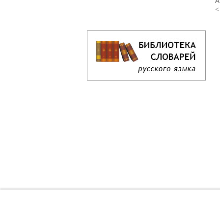
А
<
Кроссворд дня онлайн
Как решать кроссворд онлайн