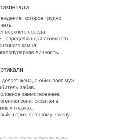
ризонтали
еждение, которое трудно
нить.
л верхнего соседа.
е., определяющая стоимость
оценного камня.
гапопулярная личность.
ервая обувь.
окрая приставка.
ертикали
езмолвное "да".
тот щипковый инструмент сам
 делает жена, а обмывает муж.
кант не переносит.
битель забав.
о него нужно плыть против
словное заимствование.
ния.
огенная зона, скрытая в
остюм с частью, в которую
иных глазках.
о поплакаться.
вый штрих к старому закону.
езультат удачной ловли.
нсервативно настроенные
оловоломка после вчерашнего.
тльмены.
укла набитая (такими же
ковая дама.