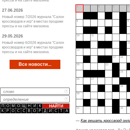
прессы и на сайте магазина.
1
2
3
4
27.06.2026
Новый номер 7/2026 журнала "Салон
кроссвордов и игр" в местах продажи
8
9
прессы и на сайте магазина.
29.05.2026
10
11
Новый номер 6/2026 журнала "Салон
1
кроссвордов и игр" в местах продажи
14
прессы и на сайте магазина.
17
18
Все новости...
20
21
24
26
27
28
30
П
О
М
О
Щ
Н
И
К
31
32
К
Р
О
С
С
В
О
Р
Д
И
С
Т
А
—
Как решать кроссворд онл