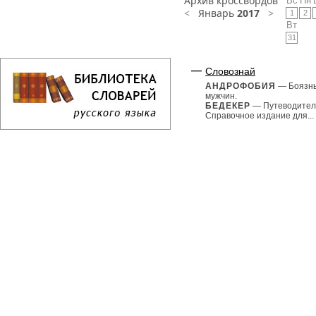
Архив кроссвордов
Вс
Пн
<
Январь
2017
>
1
2
Вт
31
Словознай
АНДРОФОБИЯ
— Боязн
мужчин.
БЕДЕКЕР
— Путеводител
Справочное издание для...