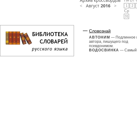
Архив кроссвордов
Пн
Вт
<
Август
2016
>
1
2
Ср
31
Словознай
АВТОНИМ
— Подлинное 
автора, пишущего под
псевдонимом.
ВОДОСВИНКА
— Самый.