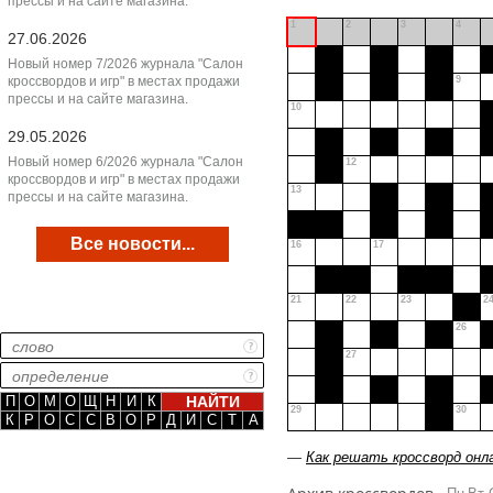
прессы и на сайте магазина.
1
2
3
4
27.06.2026
Новый номер 7/2026 журнала "Салон
кроссвордов и игр" в местах продажи
9
прессы и на сайте магазина.
10
29.05.2026
Новый номер 6/2026 журнала "Салон
12
кроссвордов и игр" в местах продажи
13
прессы и на сайте магазина.
Все новости...
16
17
21
22
23
2
26
27
П
О
М
О
Щ
Н
И
К
29
30
К
Р
О
С
С
В
О
Р
Д
И
С
Т
А
—
Как решать кроссворд онл