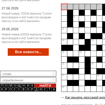
прессы и на сайте магазина.
1
2
3
4
27.06.2026
Новый номер 7/2026 журнала "Салон
кроссвордов и игр" в местах продажи
9
прессы и на сайте магазина.
29.05.2026
11
Новый номер 6/2026 журнала "Салон
1
кроссвордов и игр" в местах продажи
14
15
прессы и на сайте магазина.
Все новости...
19
20
23
24
27
28
П
О
М
О
Щ
Н
И
К
29
К
Р
О
С
С
В
О
Р
Д
И
С
Т
А
—
Как решать кроссворд онл