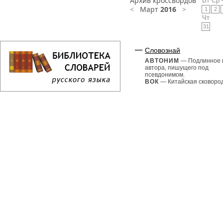
Архив кроссвордов
Вт
Ср
<
Март
2016
>
1
2
Чт
31
Словознай
АВТОНИМ
— Подлинное 
автора, пишущего под
псевдонимом.
ВОК
— Китайская сковорода