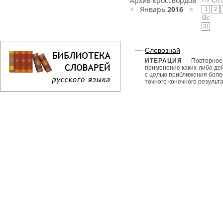
Архив кроссвордов
Пт
Сб
<
Январь
2016
>
1
2
Вс
31
Словознай
ИТЕРАЦИЯ
— Повторное
применение каких-либо де
с целью приближения боле
точного конечного результа