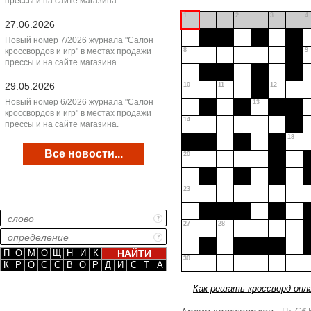
прессы и на сайте магазина.
1
2
3
4
27.06.2026
Новый номер 7/2026 журнала "Салон
кроссвордов и игр" в местах продажи
8
9
прессы и на сайте магазина.
29.05.2026
10
11
12
Новый номер 6/2026 журнала "Салон
13
кроссвордов и игр" в местах продажи
14
прессы и на сайте магазина.
18
Все новости...
20
23
27
28
П
О
М
О
Щ
Н
И
К
30
К
Р
О
С
С
В
О
Р
Д
И
С
Т
А
—
Как решать кроссворд онл