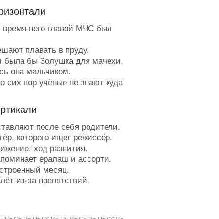
ризонтали
 время него главой МЧС был
шают плавать в пруду.
 была бы Золушка для мачехи,
сь она мальчиком.
о сих пор учёные не знают куда
сти этот плод, к фруктам или к
ам.
ертикали
ахождение от и до.
осол на базар с врагом.
тавляют после себя родители.
ассажир Ноева ковчега.
ёр, которого ищет режиссёр.
орция товара, продаваемого без
ижение, ход развития.
в.
поминает ералаш и ассорти.
тбивают ногой, чтобы не
строенный месяц.
ься.
лёт из-за препятствий.
овместная охота оперов или
рятана в мускулах.
ей.
то, где кони нервы щекочут.
П на языке дипломатов.
аботает в зоопарке крокодилом.