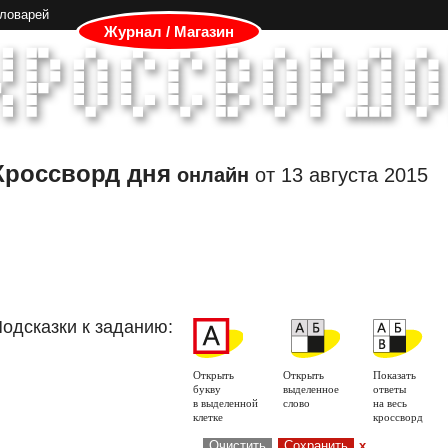
словарей
Журнал / Магазин
Кроссворд дня
онлайн
от
13 августа 2015
одсказки к заданию:
Открыть
Открыть
Показать
букву
выделенное
ответы
в выделенной
слово
на весь
клетке
кроссворд
Очистить
Сохранить
x