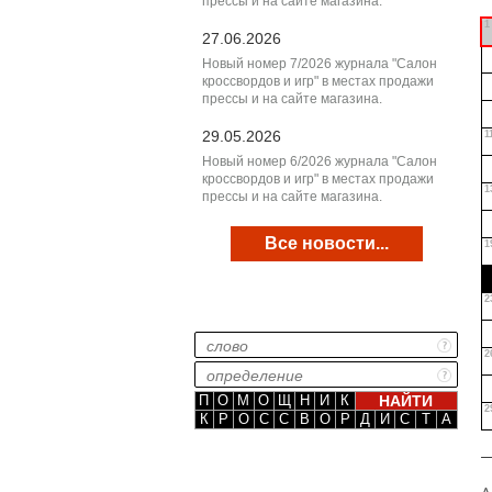
прессы и на сайте магазина.
1
27.06.2026
Новый номер 7/2026 журнала "Салон
кроссвордов и игр" в местах продажи
прессы и на сайте магазина.
29.05.2026
1
Новый номер 6/2026 журнала "Салон
кроссвордов и игр" в местах продажи
1
прессы и на сайте магазина.
Все новости...
1
2
2
П
О
М
О
Щ
Н
И
К
2
К
Р
О
С
С
В
О
Р
Д
И
С
Т
А