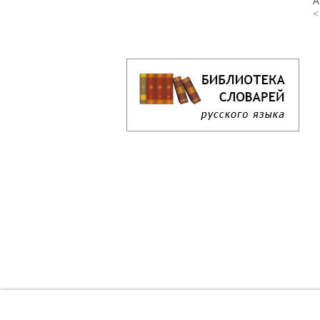
А
<
Кроссворд дня онлайн