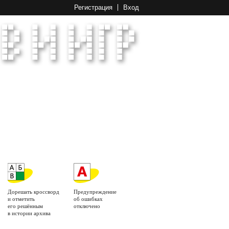
Регистрация
Вход
Дорешать кроссворд
Предупреждение
и отметить
об ошибках
его решённым
отключено
в истории архива