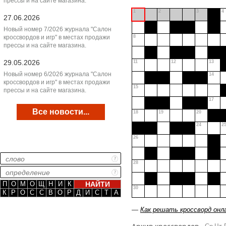
прессы и на сайте магазина.
1
2
3
4
27.06.2026
Новый номер 7/2026 журнала "Салон
кроссвордов и игр" в местах продажи
8
прессы и на сайте магазина.
29.05.2026
11
12
13
Новый номер 6/2026 журнала "Салон
14
кроссвордов и игр" в местах продажи
15
прессы и на сайте магазина.
17
Все новости...
18
19
20
24
2
26
28
П
О
М
О
Щ
Н
И
К
30
К
Р
О
С
С
В
О
Р
Д
И
С
Т
А
—
Как решать кроссворд онл