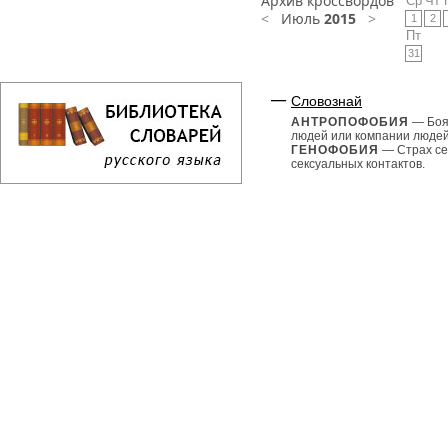
Архив кроссвордов
Ср
Чт
<
Июль
2015
>
1
2
Пт
31
Словознай
АНТРОПОФОБИЯ
— Боя
людей или компании людей
ГЕНОФОБИЯ
— Страх се
сексуальных контактов.