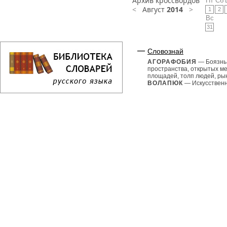
Архив кроссвордов
Пт
Сб
<
Август
2014
>
1
2
Вс
31
Словознай
АГОРАФОБИЯ
— Боязнь
пространства, открытых ме
площадей, толп людей, рын
ВОЛАПЮК
— Искусственн