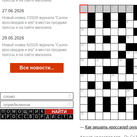
прессы и на сайте магазина.
1
2
3
4
27.06.2026
Новый номер 7/2026 журнала "Салон
кроссвордов и игр" в местах продажи
9
прессы и на сайте магазина.
10
29.05.2026
11
Новый номер 6/2026 журнала "Салон
12
кроссвордов и игр" в местах продажи
14
1
прессы и на сайте магазина.
16
17
18
Все новости...
2
23
24
27
28
30
П
О
М
О
Щ
Н
И
К
31
К
Р
О
С
С
В
О
Р
Д
И
С
Т
А
—
Как решать кроссворд онл