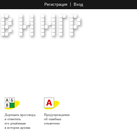
Регистрация
Вход
Дорешать кроссворд
Предупреждение
и отметить
об ошибках
его решённым
отключено
в истории архива