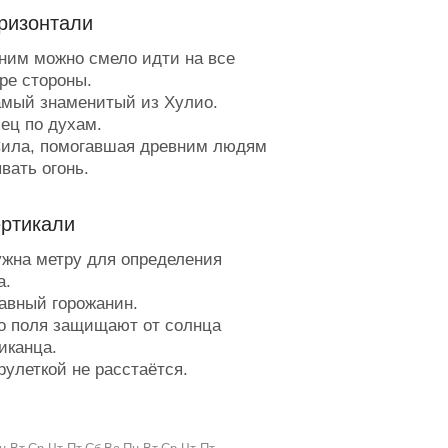
ризонтали
ним можно смело идти на все
ре стороны.
мый знаменитый из Хулио.
ец по духам.
ила, помогавшая древним людям
вать огонь.
лаз, в который били наши
радедушки.
ертикали
бъект для щипков в оркестре.
лод для Хэллоуина.
жна метру для определения
ародная башковитость.
а.
ьёт по подшивке дуплетом.
авный горожанин.
ронырливая ракета.
о поля защищают от солнца
осле корня.
иканца.
на меняется, за ней гоняются.
рулеткой не расстаётся.
тот бизнесмен не платит налогов
а с дедом в 90 лет.
ит спокойно.
одят с обидчиком.
аморский фрукт.
ёздный зайчик.