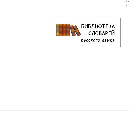
А
<
Кроссворд дня онлайн
Как решать кроссворд онлайн