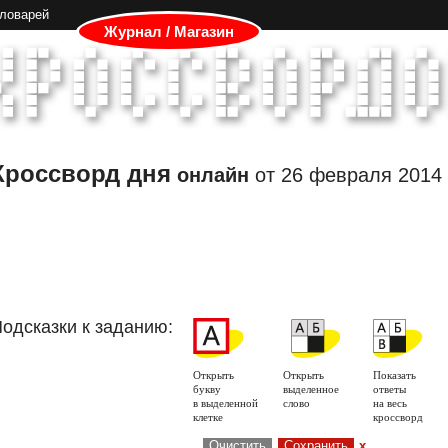
словарей
Журнал / Магазин
Кроссворд дня
онлайн
от
26 февраля 2014
одсказки к заданию:
Открыть
Открыть
Показать
букву
выделенное
ответы
в выделенной
слово
на весь
клетке
кроссворд
Очистить
Сохранить
x