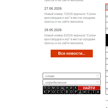
прессы и на сайте магазина.
1
27.06.2026
Новый номер 7/2026 журнала "Салон
кроссвордов и игр" в местах продажи
8
прессы и на сайте магазина.
29.05.2026
1
Новый номер 6/2026 журнала "Салон
кроссвордов и игр" в местах продажи
прессы и на сайте магазина.
1
Все новости...
2
2
П
О
М
О
Щ
Н
И
К
2
К
Р
О
С
С
В
О
Р
Д
И
С
Т
А