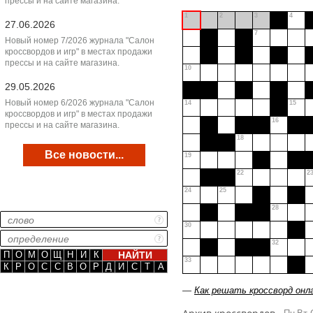
прессы и на сайте магазина.
1
2
3
4
27.06.2026
7
Новый номер 7/2026 журнала "Салон
кроссвордов и игр" в местах продажи
прессы и на сайте магазина.
10
29.05.2026
Новый номер 6/2026 журнала "Салон
14
15
кроссвордов и игр" в местах продажи
16
прессы и на сайте магазина.
18
Все новости...
19
22
2
24
25
28
30
32
П
О
М
О
Щ
Н
И
К
33
К
Р
О
С
С
В
О
Р
Д
И
С
Т
А
—
Как решать кроссворд онл