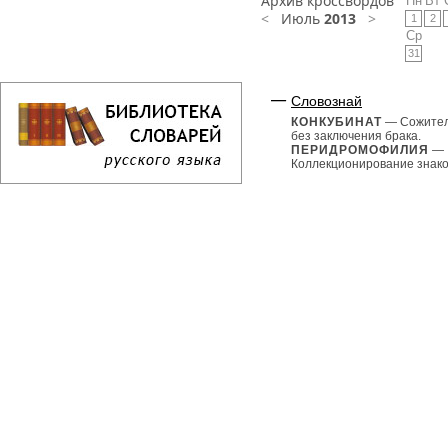
Архив кроссвордов
Пн
Вт
<
Июль
2013
>
1
2
Ср
31
Словознай
КОНКУБИНАТ
— Сожител
без заключения брака.
ПЕРИДРОМОФИЛИЯ
—
Коллекционирование знаков