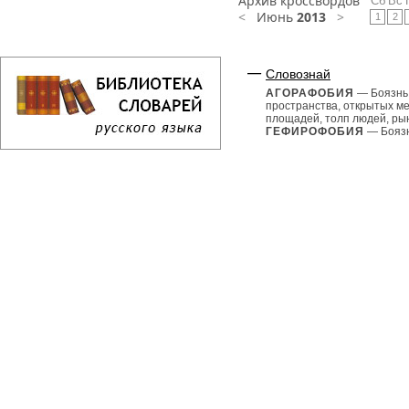
Архив кроссвордов
Сб
Вс
<
Июнь
2013
>
1
2
Словознай
АГОРАФОБИЯ
— Боязнь
пространства, открытых ме
площадей, толп людей, рын
ГЕФИРОФОБИЯ
— Боязн