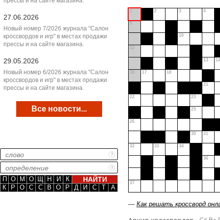
прессы и на сайте магазина.
1
2
3
4
27.06.2026
9
Новый номер 7/2026 журнала "Салон
кроссвордов и игр" в местах продажи
10
прессы и на сайте магазина.
12
29.05.2026
13
1
Новый номер 6/2026 журнала "Салон
16
17
18
кроссвордов и игр" в местах продажи
21
прессы и на сайте магазина.
22
23
Все новости...
25
26
30
31
32
33
34
36
П
О
М
О
Щ
Н
И
К
37
К
Р
О
С
С
В
О
Р
Д
И
С
Т
А
—
Как решать кроссворд онл