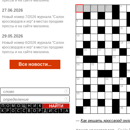
прессы и на сайте магазина.
1
2
3
4
27.06.2026
Новый номер 7/2026 журнала "Салон
кроссвордов и игр" в местах продажи
9
прессы и на сайте магазина.
11
29.05.2026
12
Новый номер 6/2026 журнала "Салон
14
1
кроссвордов и игр" в местах продажи
16
17
18
прессы и на сайте магазина.
21
22
Все новости...
24
25
2
30
31
32
34
35
П
О
М
О
Щ
Н
И
К
37
38
К
Р
О
С
С
В
О
Р
Д
И
С
Т
А
—
Как решать кроссворд онл