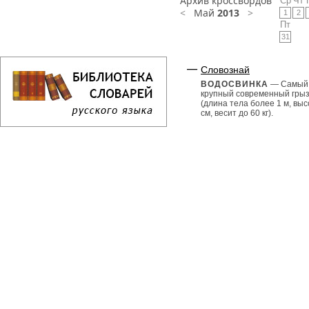
Архив кроссвордов
Ср
Чт
<
Май
2013
>
1
2
Пт
31
Словознай
ВОДОСВИНКА
— Самый
крупный современный гры
(длина тела более 1 м, выс
см, весит до 60 кг).