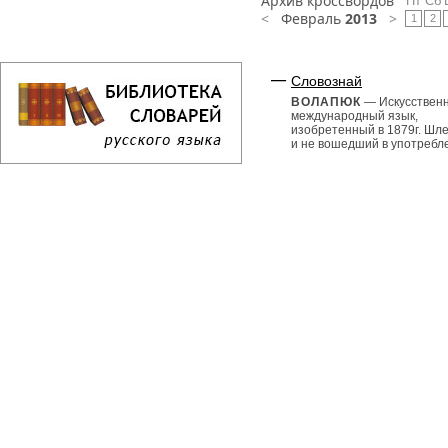
Архив кроссвордов
Пт
Сб
<
Февраль
2013
>
1
2
Словознай
ВОЛАПЮК
— Искусствен
международный язык,
изобретенный в 1879г. Шл
и не вошедший в употребл