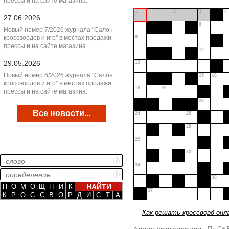
прессы и на сайте магазина.
1
2
3
4
27.06.2026
8
Новый номер 7/2026 журнала "Салон
кроссвордов и игр" в местах продажи
9
прессы и на сайте магазина.
12
29.05.2026
13
Новый номер 6/2026 журнала "Салон
15
16
кроссвордов и игр" в местах продажи
18
19
прессы и на сайте магазина.
23
Все новости...
24
25
28
29
33
34
36
П
О
М
О
Щ
Н
И
К
37
К
Р
О
С
С
В
О
Р
Д
И
С
Т
А
—
Как решать кроссворд онл